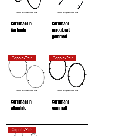
Corrimani in
Corrimani
Carbonio
maggiorati
gommati
Coppia/Pair
Coppia/Pair
Corrimani in
Corrimani
alluminio
gommati
Coppia/Pair