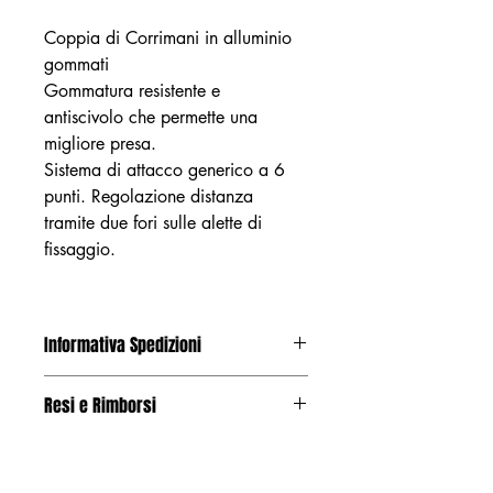
Coppia di Corrimani in alluminio
gommati
Gommatura resistente e
antiscivolo che permette una
migliore presa.
Sistema di attacco generico a 6
punti. Regolazione distanza
tramite due fori sulle alette di
fissaggio.
Informativa Spedizioni
Il costo di spedizione varia a seconda
Resi e Rimborsi
dell'indirizzo di consegna inserito. Al
momento del check-out il sistema
Se non sei soddisfatto del tuo acquisto
calcolerà automaticamente l'eventuale
e hai deciso di chiedere il rimborso,
differenza di prezzo basandosi sul