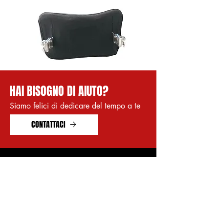
HAI BISOGNO DI AIUTO?
Siamo felici di dedicare del tempo a te
CONTATTACI
MENU
Shop Online
Prodotti
Chi Siamo