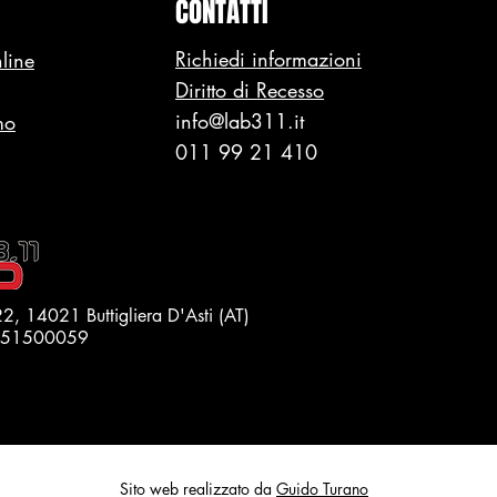
CONTATTI
Richiedi informazioni
line
Diritto di Recesso
info@lab311.it
mo
011 99 21 410
22, 14021 Buttigliera D'Asti (AT)
1551500059
Sito web realizzato da
Guido Turano