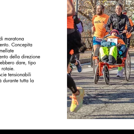
 di maratona
mento. Concepita
mellate
ento della direzione
trebbero dare, tipo
 rotaie.
cie tensionabili
à durante tutta la