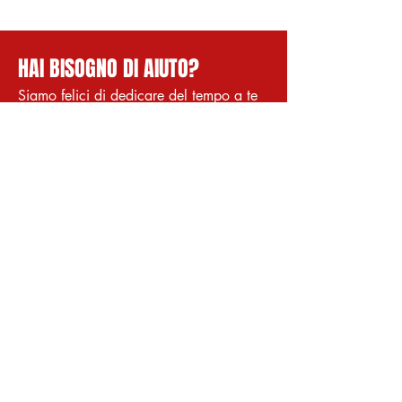
HAI BISOGNO DI AIUTO?
Siamo felici di dedicare del tempo a te
CONTATTACI
MENU
Shop Online
Prodotti
Chi Siamo
CONTATTI
Richiedi informazioni
Diritto di Recesso
info@lab311.it