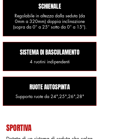
SCHIENALE
Regolabile in altezza dalla seduta (da
0mm a 320mm) doppia inclinazione
(sopra da 0° a 25° sotto da 0° a 15°).
SISTEMA DI BASCULAMENTO
4 ruotini indipendenti
RUOTE AUTOSPINTA
Supporta ruote da 24",25",26",28"
SPORTIVA
Dotata di un sistema di seduta che calza