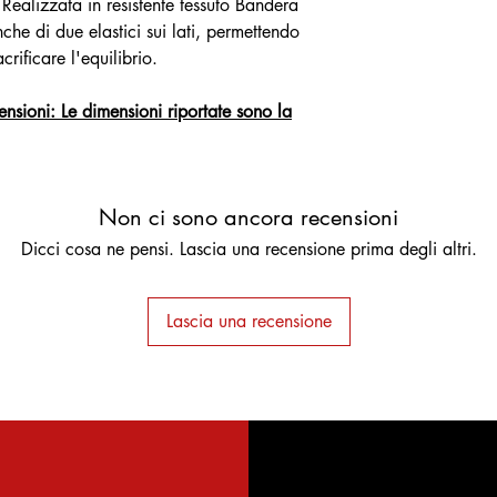
calcolerà automaticam
 Realizzata in resistente tessuto Bandera
Se non sei soddisfatto
basandosi sul CAP che
che di due elastici sui lati, permettendo
chiedere il rimborso,
maggiorazioni in un s
rificare l'equilibrio.
ci dispiace e che farem
proponiamo prima di e
problema. Puoi restitui
definitivo.
giorni dalla ricezione 
ensioni: Le dimensioni riportate sono la
form che trovi sull pa
Non ci sono ancora recensioni
Dicci cosa ne pensi. Lascia una recensione prima degli altri.
Lascia una recensione