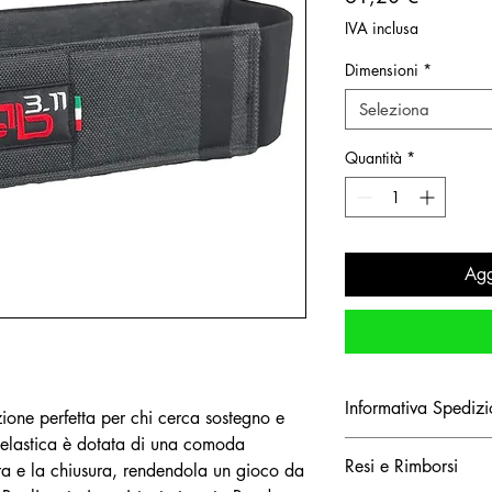
IVA inclusa
Dimensioni
*
Seleziona
Quantità
*
Agg
Informativa Spedizi
zione perfetta per chi cerca sostegno e
 elastica è dotata di una comoda
Il costo di spedizione
Resi e Rimborsi
ura e la chiusura, rendendola un gioco da
consegna inserito. Al 